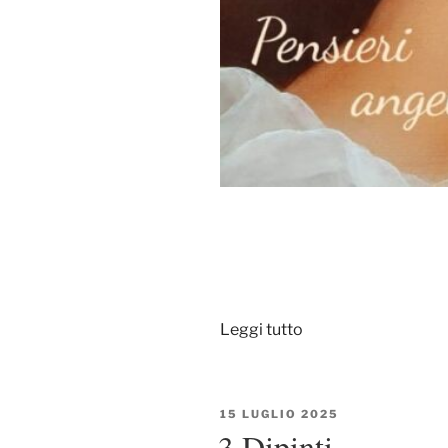
“Calendario
Leggi tutto
2026
–
anteprima”
PUBBLICATO
15 LUGLIO 2025
IL
3 Dipinti