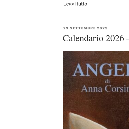
“Presentazione
Leggi tutto
Calendario
2026”
PUBBLICATO
29 SETTEMBRE 2025
IL
Calendario 2026 