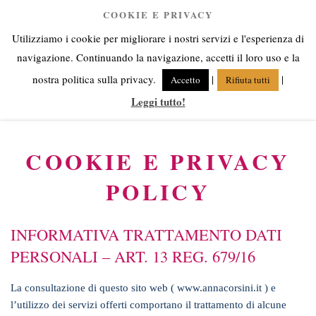
Salta
COOKIE E PRIVACY
Anna Corsini
al
Utilizziamo i cookie per migliorare i nostri servizi e l'esperienza di
contenuto
Angeli fra cielo e terra
navigazione. Continuando la navigazione, accetti il loro uso e la
nostra politica sulla privacy.
|
|
Accetto
Rifiuta tutti
Leggi tutto!
Menu
COOKIE E PRIVACY
POLICY
INFORMATIVA TRATTAMENTO DATI
PERSONALI – ART. 13 REG. 679/16
La consultazione di questo sito web ( www.annacorsini.it ) e
l’utilizzo dei servizi offerti comportano il trattamento di alcune