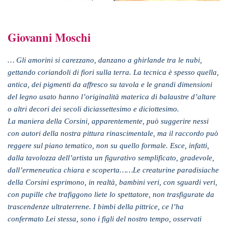
Giovanni Moschi
… Gli amorini si carezzano, danzano a ghirlande tra le nubi,
gettando coriandoli di fiori sulla terra. La tecnica è spesso quella,
antica, dei pigmenti da affresco su tavola e le grandi dimensioni
del legno usato hanno l’originalità materica di balaustre d’altare
o altri decori dei secoli diciassettesimo e diciottesimo.
La maniera della Corsini, apparentemente, può suggerire nessi
con autori della nostra pittura rinascimentale, ma il raccordo può
reggere sul piano tematico, non su quello formale. Esce, infatti,
dalla tavolozza dell’artista un figurativo semplificato, gradevole,
dall’ermeneutica chiara e scoperta……Le creaturine paradisiache
della Corsini esprimono, in realtà, bambini veri, con sguardi veri,
con pupille che trafiggono liete lo spettatore, non trasfigurate da
trascendenze ultraterrene. I bimbi della pittrice, ce l’ha
confermato Lei stessa, sono i figli del nostro tempo, osservati