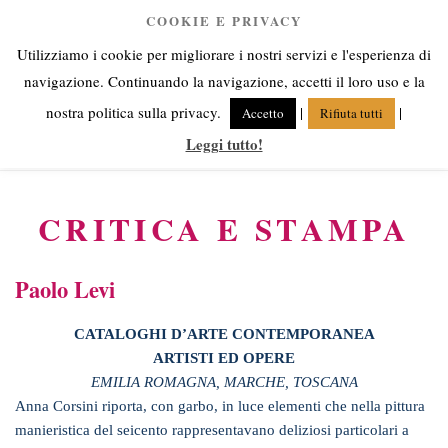
Salta
COOKIE E PRIVACY
Anna Corsini
al
Utilizziamo i cookie per migliorare i nostri servizi e l'esperienza di
contenuto
Angeli fra cielo e terra
navigazione. Continuando la navigazione, accetti il loro uso e la
nostra politica sulla privacy.
|
|
Accetto
Rifiuta tutti
Leggi tutto!
Menu
CRITICA E STAMPA
Paolo Levi
CATALOGHI D’ARTE CONTEMPORANEA
ARTISTI ED OPERE
EMILIA ROMAGNA, MARCHE, TOSCANA
Anna Corsini riporta, con garbo, in luce elementi che nella pittura
manieristica del seicento rappresentavano deliziosi particolari a