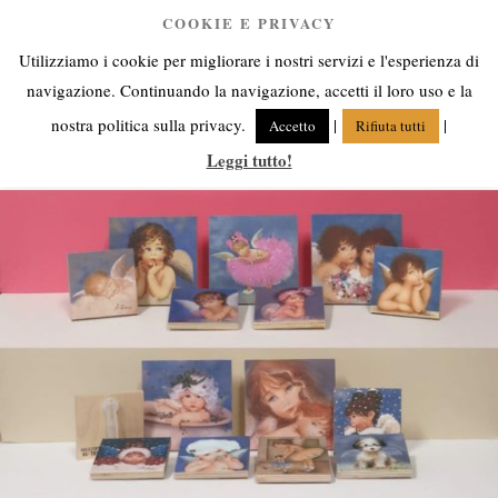
Salta
COOKIE E PRIVACY
Anna Corsini
al
Utilizziamo i cookie per migliorare i nostri servizi e l'esperienza di
contenuto
Angeli fra cielo e terra
navigazione. Continuando la navigazione, accetti il loro uso e la
nostra politica sulla privacy.
|
|
Accetto
Rifiuta tutti
Leggi tutto!
Menu