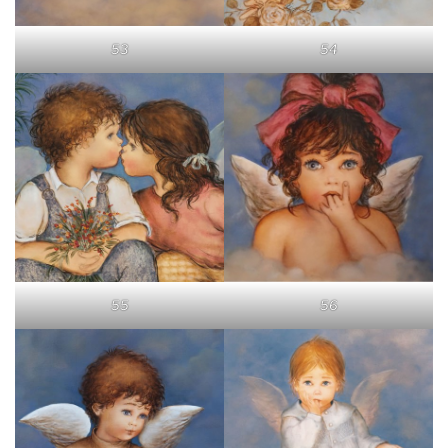
53
54
55
56