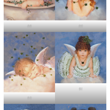
88
89
91
90