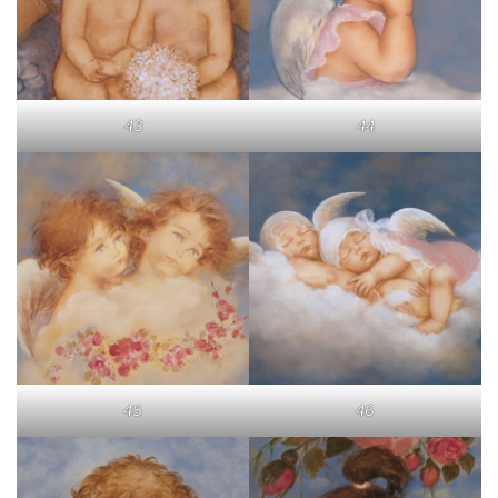
43
44
45
46