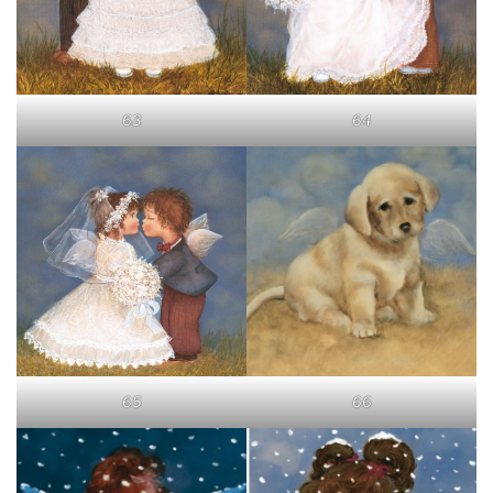
63
64
65
66