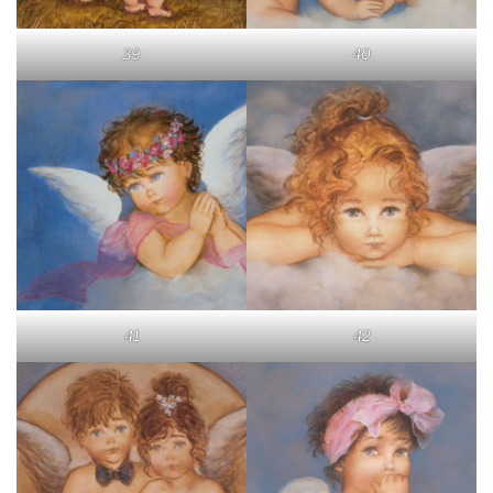
39
40
41
42