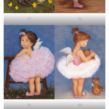
77
78
79
80