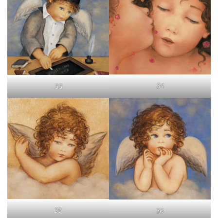
34
33
35
36