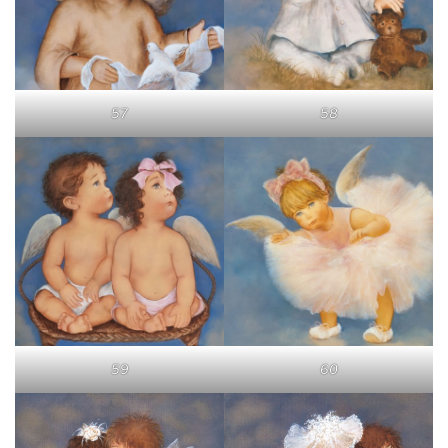
57
58
59
60