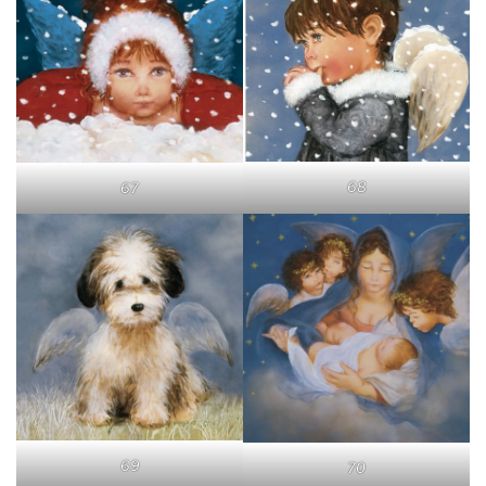
68
67
69
70