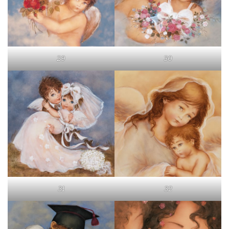
29
30
31
32