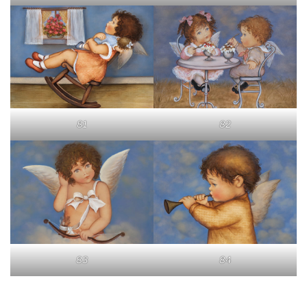
81
82
83
84