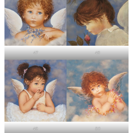
47
48
49
50