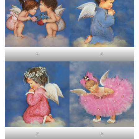
5
6
7
8