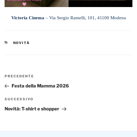
Victoria Cinema
– Via Sergio Ramelli, 101, 41100 Modena
CATEGORIE
NOVITÀ
Navigazione
Articolo
PRECEDENTE
articoli
precedente:
Festa della Mamma 2026
Articolo
SUCCESSIVO
successivo
Novità: T-shirt e shopper