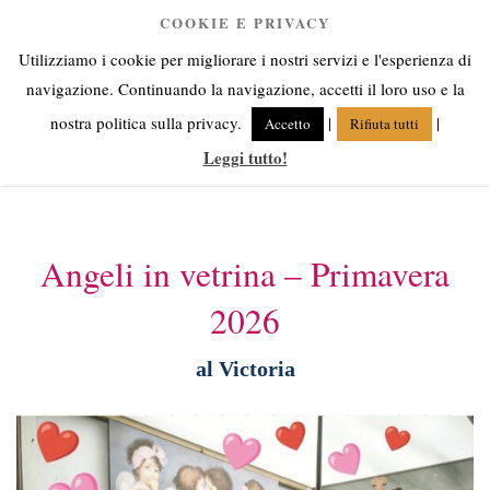
Salta
COOKIE E PRIVACY
Anna Corsini
al
Utilizziamo i cookie per migliorare i nostri servizi e l'esperienza di
contenuto
Angeli fra cielo e terra
navigazione. Continuando la navigazione, accetti il loro uso e la
nostra politica sulla privacy.
|
|
Accetto
Rifiuta tutti
Leggi tutto!
Menu
Angeli in vetrina – Primavera
2026
al Victoria