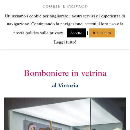
Salta
COOKIE E PRIVACY
Anna Corsini
al
Utilizziamo i cookie per migliorare i nostri servizi e l'esperienza di
contenuto
Angeli fra cielo e terra
navigazione. Continuando la navigazione, accetti il loro uso e la
nostra politica sulla privacy.
|
|
Accetto
Rifiuta tutti
Leggi tutto!
Menu
Bomboniere in vetrina
al Victoria