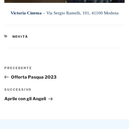
Victoria Cinema
– Via Sergio Ramelli, 101, 41100 Modena
CATEGORIE
NOVITÀ
Navigazione
Articolo
PRECEDENTE
articoli
precedente:
Offerta Pasqua 2023
Articolo
SUCCESSIVO
successivo
Aprile con gli Angeli