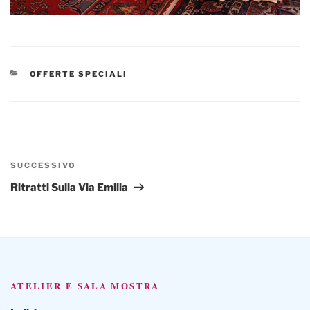
CATEGORIE
OFFERTE SPECIALI
Navigazione
articoli
Articolo
SUCCESSIVO
successivo
Ritratti Sulla Via Emilia
ATELIER E SALA MOSTRA