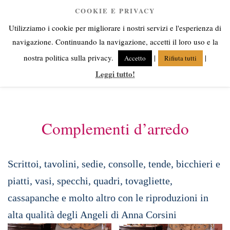
Salta
COOKIE E PRIVACY
Anna Corsini
al
Utilizziamo i cookie per migliorare i nostri servizi e l'esperienza di
contenuto
Angeli fra cielo e terra
navigazione. Continuando la navigazione, accetti il loro uso e la
nostra politica sulla privacy.
|
|
Accetto
Rifiuta tutti
Leggi tutto!
Menu
Complementi d’arredo
Scrittoi, tavolini, sedie, consolle, tende, bicchieri e
piatti, vasi, specchi, quadri, tovagliette,
cassapanche e molto altro con le riproduzioni in
alta qualità degli Angeli di Anna Corsini