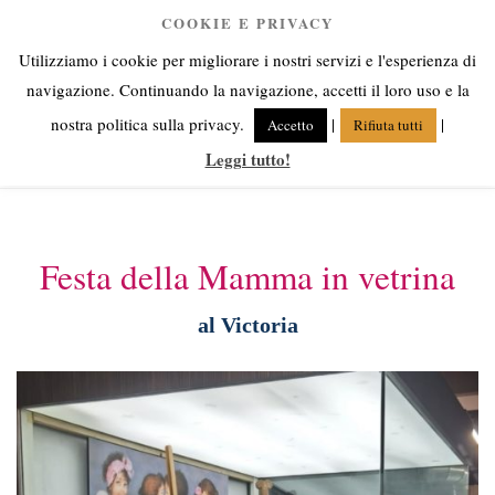
Salta
COOKIE E PRIVACY
Anna Corsini
al
Utilizziamo i cookie per migliorare i nostri servizi e l'esperienza di
contenuto
Angeli fra cielo e terra
navigazione. Continuando la navigazione, accetti il loro uso e la
nostra politica sulla privacy.
|
|
Accetto
Rifiuta tutti
Leggi tutto!
Menu
Festa della Mamma in vetrina
al Victoria