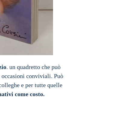
zio
. un quadretto che può
e occasioni conviviali. Può
colleghe e per tutte quelle
ativi come costo.