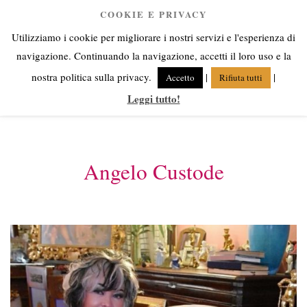
Salta
COOKIE E PRIVACY
Anna Corsini
al
Utilizziamo i cookie per migliorare i nostri servizi e l'esperienza di
contenuto
Angeli fra cielo e terra
navigazione. Continuando la navigazione, accetti il loro uso e la
nostra politica sulla privacy.
|
|
Accetto
Rifiuta tutti
Leggi tutto!
Menu
Angelo Custode