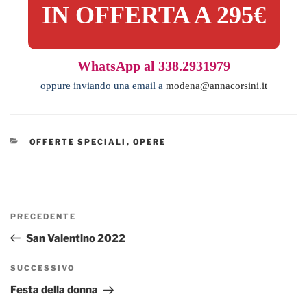
IN OFFERTA A 295€
WhatsApp al 338.2931979
oppure inviando una email a
modena@annacorsini.it
CATEGORIE
OFFERTE SPECIALI
,
OPERE
Navigazione
Articolo
PRECEDENTE
articoli
precedente:
San Valentino 2022
Articolo
SUCCESSIVO
successivo
Festa della donna