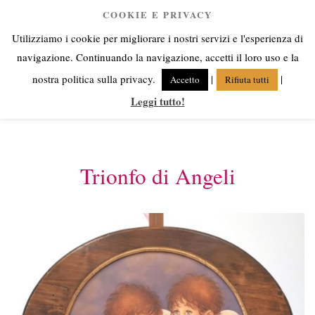
Salta
COOKIE E PRIVACY
Anna Corsini
al
Utilizziamo i cookie per migliorare i nostri servizi e l'esperienza di
contenuto
Angeli fra cielo e terra
navigazione. Continuando la navigazione, accetti il loro uso e la
nostra politica sulla privacy.
|
|
Accetto
Rifiuta tutti
Leggi tutto!
Menu
Trionfo di Angeli